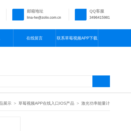
邮箱地址
QQ客服
lina-he@zolix.com.cn
3496415981
载
在线留言
联系草莓视频APP下载
污
品展示
>
草莓视频APP在线入口IOS产品
>
激光功率能量计